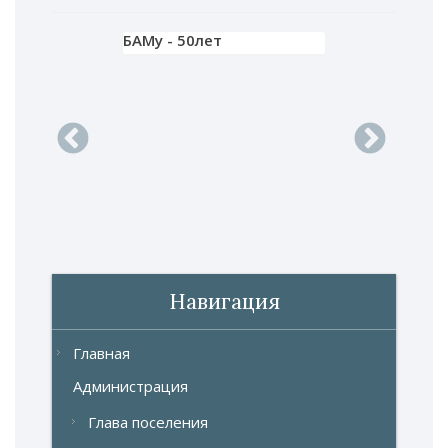
БАМу - 50лет
 концерт 1
Зимний фест
ГТО в Север
продолжаетс
Навигация
Главная
Администрация
Глава поселения