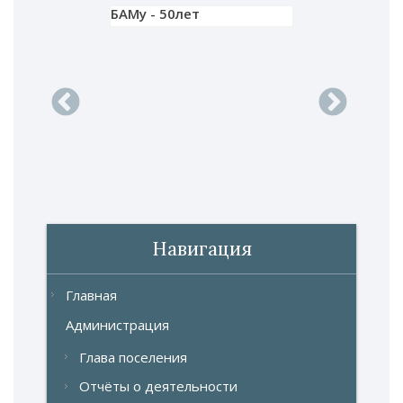
БАМу - 50лет
 концерт 1
Зимний фест
ГТО в Север
продолжаетс
Навигация
Главная
Администрация
Глава поселения
Отчёты о деятельности